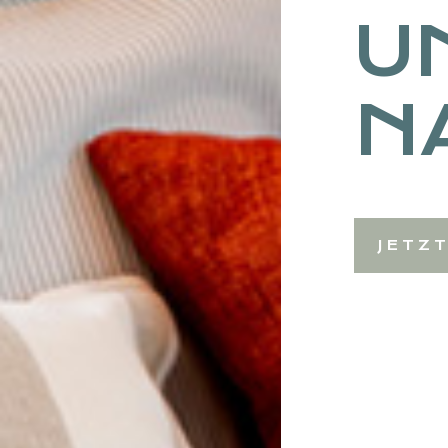
U
N
JETZ