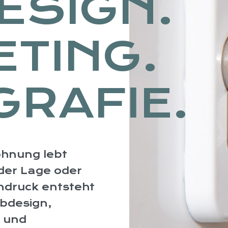
ESIGN.
TING.
RAFIE.
ohnung lebt
der Lage oder
indruck entsteht
ebdesign,
 und