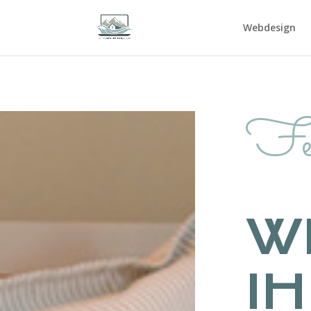
Webdesign
Fe
W
I